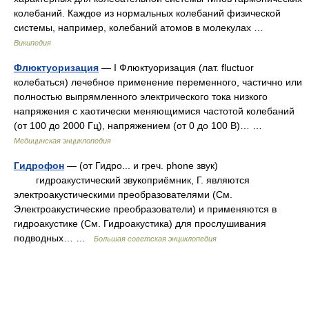
колебаний. Каждое из нормальных колебаний физической
системы, например, колебаний атомов в молекулах …
Википедия
Флюктуоризация
— I Флюктуоризация (лат. fluctuor
колебаться) лечебное применение переменного, частично или
полностью выпрямленного электрического тока низкого
напряжения с хаотически меняющимися частотой колебаний
(от 100 до 2000 Гц), напряжением (от 0 до 100 В)… …
Медицинская энциклопедия
Гидрофон
— (от Гидро... и греч. phone звук)
гидроакустический звукоприёмник, Г. являются
электроакустическими преобразователями (См.
Электроакустические преобразователи) и применяются в
гидроакустике (См. Гидроакустика) для прослушивания
подводных… …
Большая советская энциклопедия