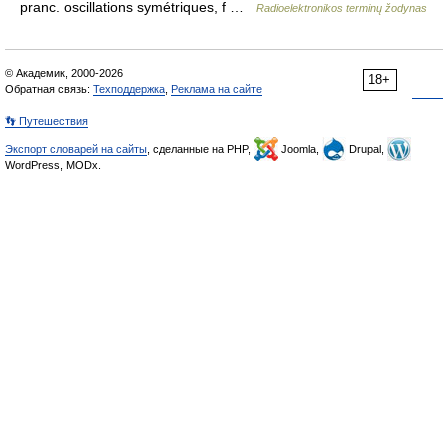
pranc. oscillations symétriques, f …
Radioelektronikos terminų žodynas
© Академик, 2000-2026
18+
Обратная связь:
Техподдержка
,
Реклама на сайте
👣 Путешествия
Экспорт словарей на сайты
, сделанные на PHP,
Joomla,
Drupal,
WordPress, MODx.