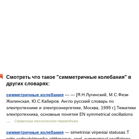
Смотреть что такое "симметричные колебания" в
других словарях:
симметричные колебания
— — [Я.Н.Лугинский, М.С.Фези
Жилинская, Ю.С.Кабиров. Англо русский словарь по
электротехнике и электроэнергетике, Москва, 1999 г.] Тематики
электротехника, основные понятия EN symmetrical oscillations
…
Справочник технического переводчика
симметричные колебания
— simetriniai virpesiai statusas T
sritis radioelektronika atitikmenys: angl. symmetrical oscillations