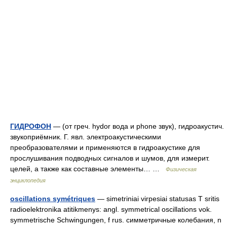
ГИДРОФОН
— (от греч. hydor вода и phone звук), гидроакустич.
звукоприёмник. Г. явл. электроакустическими
преобразователями и применяются в гидроакустике для
прослушивания подводных сигналов и шумов, для измерит.
целей, а также как составные элементы… …
Физическая
энциклопедия
oscillations symétriques
— simetriniai virpesiai statusas T sritis
radioelektronika atitikmenys: angl. symmetrical oscillations vok.
symmetrische Schwingungen, f rus. симметричные колебания, n